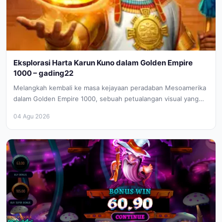
Eksplorasi Harta Karun Kuno dalam Golden Empire
1000 – gading22
Melangkah kembali ke masa kejayaan peradaban Mesoamerika
dalam Golden Empire 1000, sebuah petualangan visual yang
membawa pemain menembus kanopi hutan...
04 Agu 2026